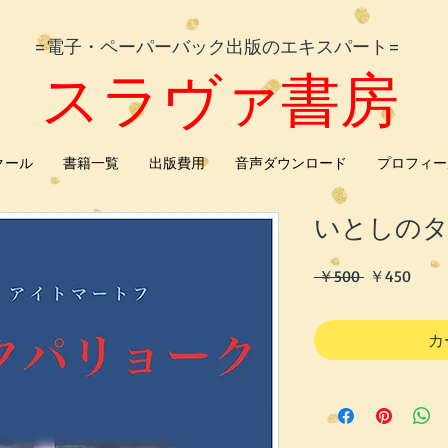
=電子・ペーパーバック出版のエキスパート=
スラヴァ書房
クール
書籍一覧
出版費用
音声ダウンロード
プロフィー
いとしの
通
セ
 ￥500 
￥450
常
ー
価
ル
カ
格
価
格