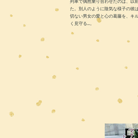
列車で偶然乗り合わせたのは、以
た。別人のように陰気な様子の彼
切ない男女の愛と心の葛藤を、キ
く見守る...。