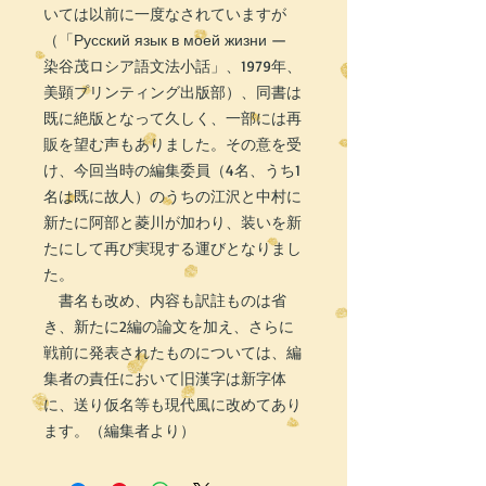
いては以前に一度なされていますが
（「Русский язык в моей жизни —
染谷茂ロシア語文法小話」、1979年、
美顕プリンティング出版部）、同書は
既に絶版となって久しく、一部には再
販を望む声もありました。その意を受
け、今回当時の編集委員（4名、うち1
名は既に故人）のうちの江沢と中村に
新たに阿部と菱川が加わり、装いを新
たにして再び実現する運びとなりまし
た。
書名も改め、内容も訳註ものは省
き、新たに2編の論文を加え、さらに
戦前に発表されたものについては、編
集者の責任において旧漢字は新字体
に、送り仮名等も現代風に改めてあり
ます。（編集者より）