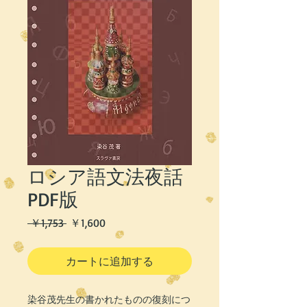
ロシア語文法夜話
PDF版
通
セ
 ￥1,753 
￥1,600
常
ー
価
ル
カートに追加する
格
価
格
染谷茂先生の書かれたものの復刻につ